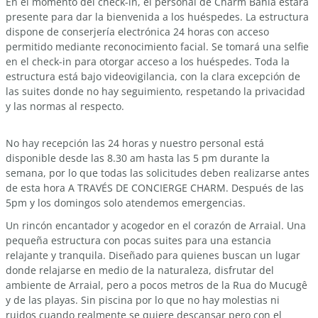
En el momento del check-in, el personal de Charm Bahia estará
presente para dar la bienvenida a los huéspedes. La estructura
dispone de conserjería electrónica 24 horas con acceso
permitido mediante reconocimiento facial. Se tomará una selfie
en el check-in para otorgar acceso a los huéspedes. Toda la
estructura está bajo videovigilancia, con la clara excepción de
las suites donde no hay seguimiento, respetando la privacidad
y las normas al respecto.
No hay recepción las 24 horas y nuestro personal está
disponible desde las 8.30 am hasta las 5 pm durante la
semana, por lo que todas las solicitudes deben realizarse antes
de esta hora A TRAVÉS DE CONCIERGE CHARM. Después de las
5pm y los domingos solo atendemos emergencias.
Un rincón encantador y acogedor en el corazón de Arraial. Una
pequeña estructura con pocas suites para una estancia
relajante y tranquila. Diseñado para quienes buscan un lugar
donde relajarse en medio de la naturaleza, disfrutar del
ambiente de Arraial, pero a pocos metros de la Rua do Mucugê
y de las playas. Sin piscina por lo que no hay molestias ni
ruidos cuando realmente se quiere descansar pero con el